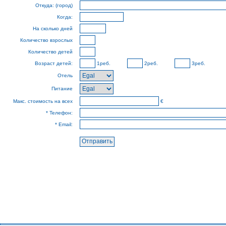
Откуда: (город)
Когда:
На сколько дней
Количество взрослых
Количество детей
Возраст детей:
1реб.
2реб.
3реб.
Отель
Питание
Макс. стоимость на всех
€
* Телефон:
* Email: